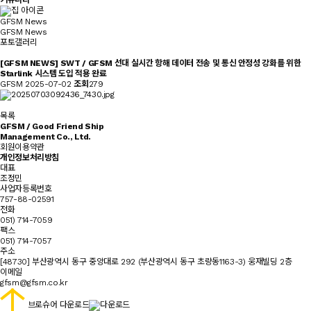
커뮤니티
GFSM News
GFSM News
포토갤러리
[GFSM NEWS] SWT / GFSM 선대 실시간 항해 데이터 전송 및 통신 안정성 강화를 위한
Starlink 시스템 도입 적용 완료
GFSM
2025-07-02
조회
279
목록
GFSM / Good Friend Ship
Management Co., Ltd.
회원이용약관
개인정보처리방침
대표
조정민
사업자등록번호
757-88-02591
전화
051) 714-7059
팩스
051) 714-7057
주소
[48730] 부산광역시 동구 중앙대로 292 (부산광역시 동구 초량동1163-3) 웅재빌딩 2층
이메일
gfsm@gfsm.co.kr
브로슈어 다운로드