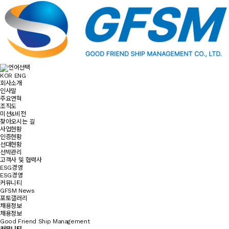
KOR
ENG
회사소개
인사말
주요연혁
조직도
미션&비전
찾아오시는 길
사업현황
인증현황
선대현황
선박관리
고객사 및 협력사
ESG경영
ESG경영
커뮤니티
GFSM News
포토갤러리
채용정보
채용정보
Good Friend Ship Management